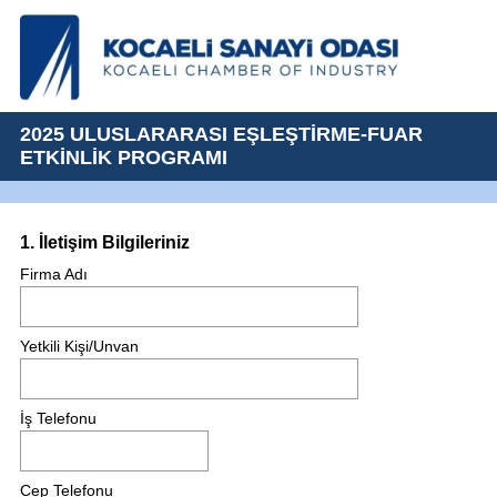
2025 ULUSLARARASI EŞLEŞTİRME-FUAR
ETKİNLİK PROGRAMI
Question
1
.
İletişim Bilgileriniz
Title
Firma Adı
Yetkili Kişi/Unvan
İş Telefonu
Cep Telefonu