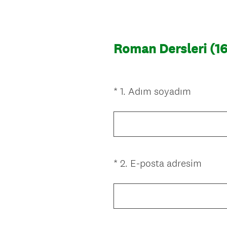
Roman Dersleri (16
(
*
1
.
Adım soyadım
Question
Z
Title
o
r
u
n
(
*
2
.
E-posta adresim
Question
l
Z
Title
u
o
.
r
)
u
n