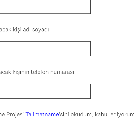
(
cak kişi adı soyadı
Z
o
r
u
n
(
acak kişinin telefon numarası
l
Z
u
o
.
r
)
u
n
he Projesi
Talimatname
'sini okudum, kabul ediyorum
l
u
.