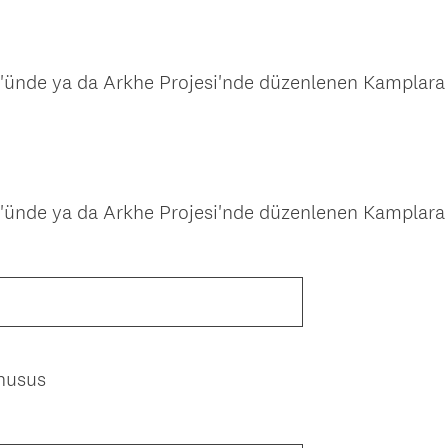
o
r
u
n
'ünde ya da Arkhe Projesi'nde düzenlenen Kamplara
l
u
.
)
ünde ya da Arkhe Projesi'nde düzenlenen Kamplara ka
 husus