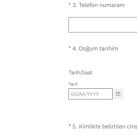
(
*
3
.
Telefon numaram
Question
l
Z
Title
u
o
.
r
)
u
n
(
*
4
.
Doğum tarihim
Question
l
Z
Title
u
o
.
r
Tarih/Saat
)
u
Tarih
n
l
u
.
)
*
5
.
Kimlikte belirtilen cin
Question
Title