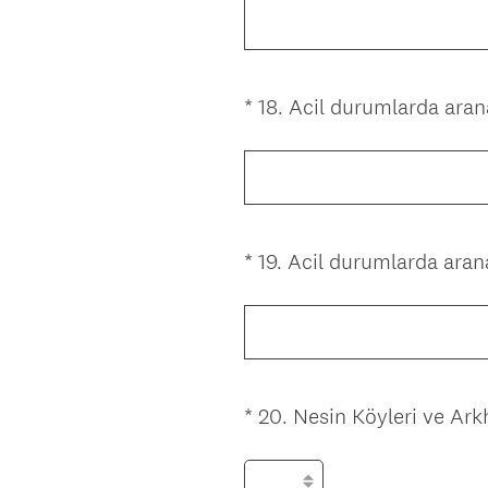
o
)
r
u
n
*
18
.
Acil durumlarda arana
Question
l
Title
u
.
)
*
19
.
Acil durumlarda aran
Question
Title
*
20
.
Nesin Köyleri ve Ark
Question
Title