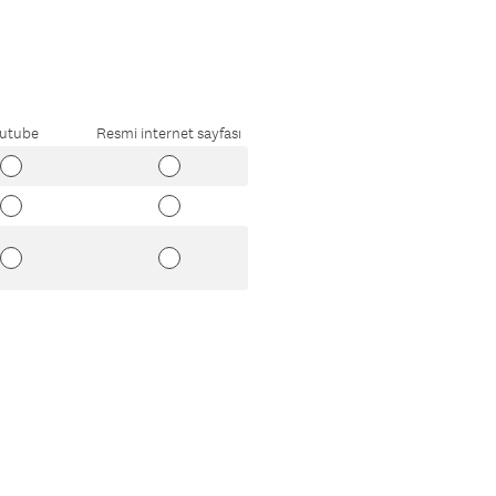
r
u
n
l
u
utube
Resmi internet sayfası
.
)