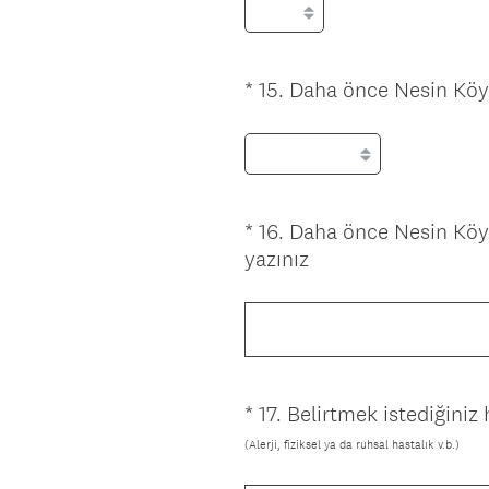
.
)
*
15
.
Daha önce Nesin Köy
Question
Title
*
16
.
Daha önce Nesin Köy'
Question
(
yazınız
Title
Z
o
r
u
n
*
17
.
Belirtmek istediğiniz
Question
l
(
Title
u
(Alerji, fiziksel ya da ruhsal hastalık v.b.)
Z
.