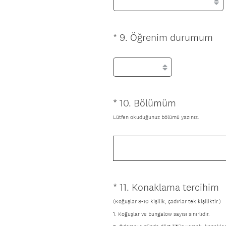
)
r
u
n
(
*
9
.
Öğrenim durumum
Question
l
Z
Title
u
o
.
r
)
u
n
*
10
.
Bölümüm
Question
l
(
Title
Lütfen okuduğunuz bölümü yazınız.
u
Z
.
o
)
r
u
n
*
11
.
Konaklama tercihim
Question
l
Title
u
(Koğuşlar 8-10 kişilik, çadırlar tek kişiliktir.)
.
1. Koğuşlar ve bungalow sayısı sınırlıdır.