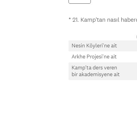
*
21
.
Kamp'tan nasıl haber
Question
Title
Nesin Köyleri'ne ait
Arkhe Projesi'ne ait
Kamp'ta ders veren
bir akademisyene ait