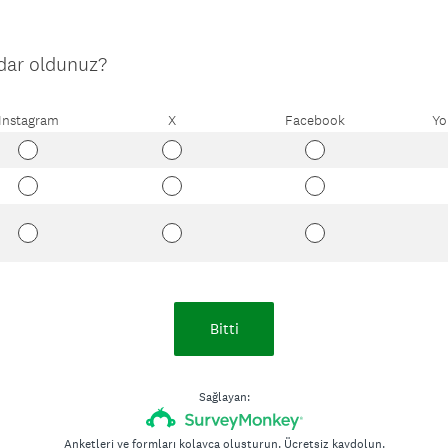
)
(
dar oldunuz?
Z
o
Instagram
X
Facebook
Yo
r
u
n
l
u
.
)
Bitti
Sağlayan:
Anketleri ve formları kolayca oluşturun.
Ücretsiz kaydolun.