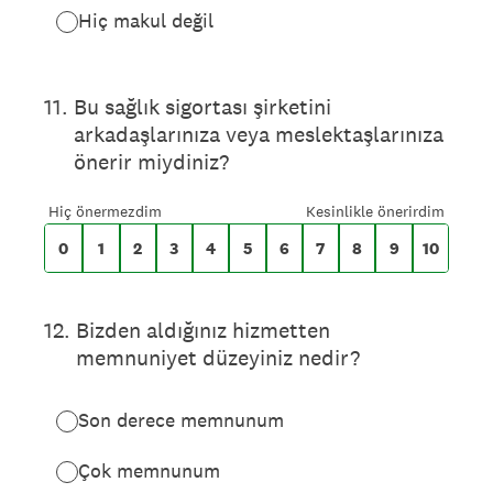
Hiç makul değil
0 ila 10 ölçeğinde
11
.
Bu sağlık sigortası şirketini
arkadaşlarınıza veya meslektaşlarınıza
önerir miydiniz?
0 Hiç önermezdim, 10 Kesinlikle önerirdim 
Hiç önermezdim
Kesinlikle önerirdim
0
1
2
3
4
5
6
7
8
9
10
12
.
Bizden aldığınız hizmetten
memnuniyet düzeyiniz nedir?
Son derece memnunum
Çok memnunum