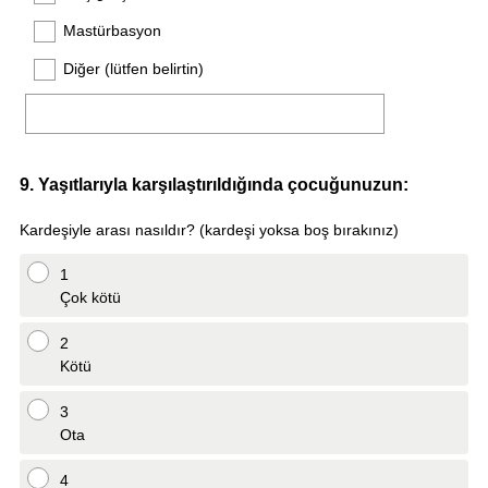
Mastürbasyon
Diğer (lütfen belirtin)
Question
9
.
Yaşıtlarıyla karşılaştırıldığında çocuğunuzun:
Title
Kardeşiyle arası nasıldır? (kardeşi yoksa boş bırakınız)
1
Çok kötü
2
Kötü
3
Ota
4