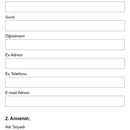
Sınıfı
Öğretmeni
Ev Adresi
Ev Telefonu
E-mail Adresi
Question
2
.
Annenin;
Title
Adı Soyadı