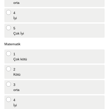
orta
4
İyi
5
Çok İyi
Matematik
1
Çok kötü
2
Kötü
3
orta
4
İyi