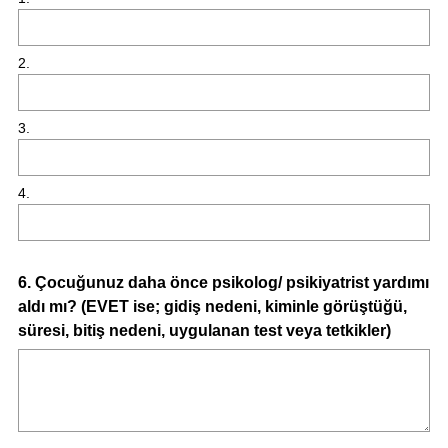
2.
3.
4.
Question
6
.
Çocuğunuz daha önce psikolog/ psikiyatrist yardımı
aldı mı? (EVET ise; gidiş nedeni, kiminle görüştüğü,
Title
süresi, bitiş nedeni, uygulanan test veya tetkikler)