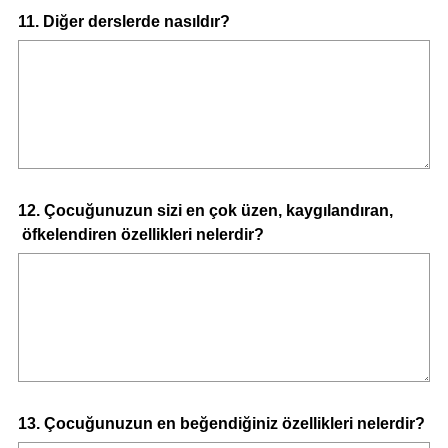
Question
11
.
Diğer derslerde nasıldır?
Title
Question
12
.
Çocuğunuzun sizi en çok üzen, kaygılandıran,
öfkelendiren özellikleri nelerdir?
Title
Question
13
.
Çocuğunuzun en beğendiğiniz özellikleri nelerdir?