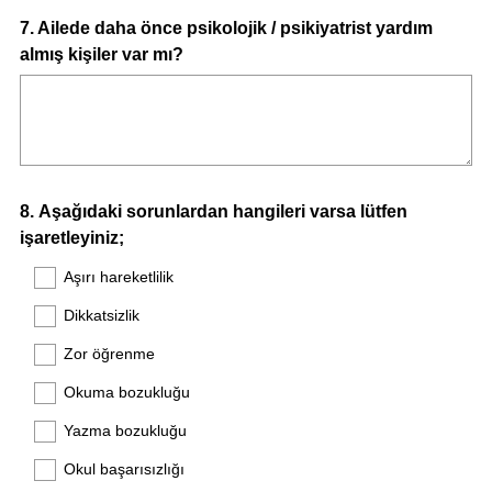
Question
7
.
Ailede daha önce psikolojik / psikiyatrist yardım
almış kişiler var mı?
Title
Question
8
.
Aşağıdaki sorunlardan hangileri varsa lütfen
işaretleyiniz;
Title
Aşırı hareketlilik
Dikkatsizlik
Zor öğrenme
Okuma bozukluğu
Yazma bozukluğu
Okul başarısızlığı