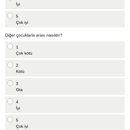
İyi
5
Çok iyi
Diğer çocuklarla arası nasıldır?
1
Çok kötü
2
Kötü
3
Ota
4
İyi
5
Çok iyi