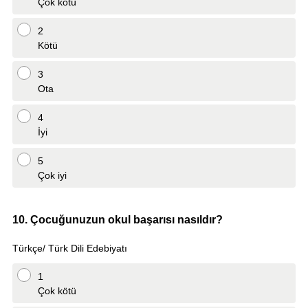
Çok kötü
2
Kötü
3
Ota
4
İyi
5
Çok iyi
Question
10
.
Çocuğunuzun okul başarısı nasıldır?
Title
Türkçe/ Türk Dili Edebiyatı
1
Çok kötü