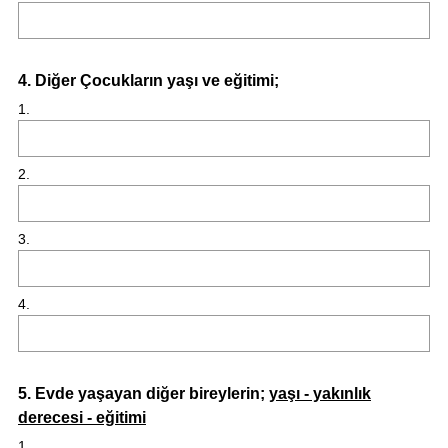
Question
4
.
Diğer Çocukların yaşı ve eğitimi;
Title
1.
2.
3.
4.
Question
5
.
Evde yaşayan diğer bireylerin;
yaşı - yakınlık
derecesi - eğitimi
Title
1.