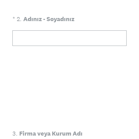
(Zorunlu.)
*
2
.
Adınız - Soyadınız
3
.
Firma veya Kurum Adı