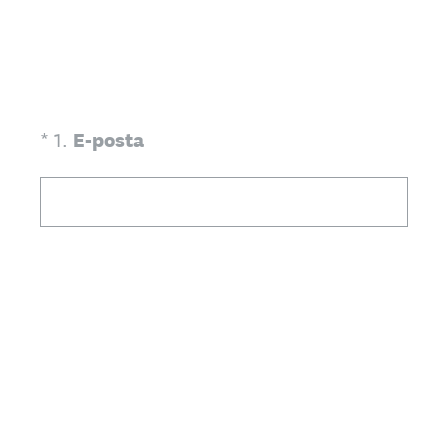
(Zorunlu.)
*
1
.
E-posta