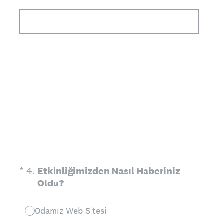
(Zorunlu.)
*
4
.
Etkinliğimizden Nasıl Haberiniz
Oldu?
Odamız Web Sitesi