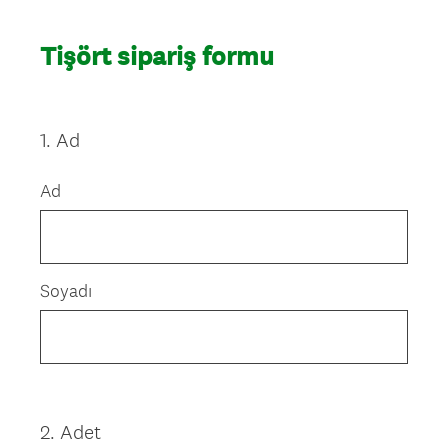
Tişört sipariş formu
1
.
Ad
Question
Title
Ad
Soyadı
2
.
Adet
Question