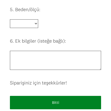
5
.
Beden/ölçü:
Question
Title
6
.
Ek bilgiler (isteğe bağlı):
Question
Title
Siparişiniz için teşekkürler!
Bitti