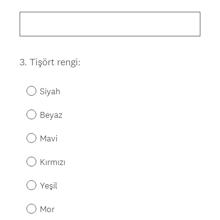
Title
3
.
Tişört rengi:
Question
Title
Siyah
Beyaz
Mavi
Kırmızı
Yeşil
Mor