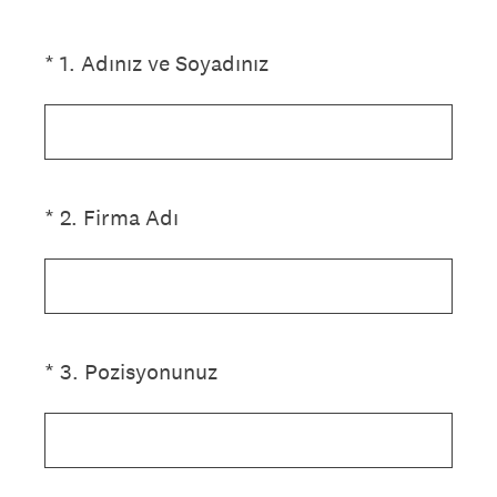
(Zorunlu.)
*
1
.
Adınız ve Soyadınız
(Zorunlu.)
*
2
.
Firma Adı
(Zorunlu.)
*
3
.
Pozisyonunuz