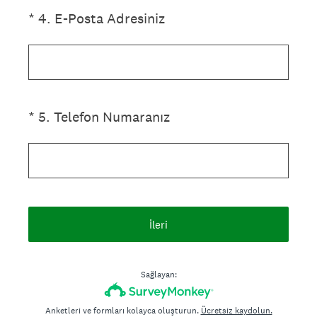
(Zorunlu.)
*
4
.
E-Posta Adresiniz
(Zorunlu.)
*
5
.
Telefon Numaranız
İleri
Sağlayan:
Anketleri ve formları kolayca oluşturun.
Ücretsiz kaydolun.