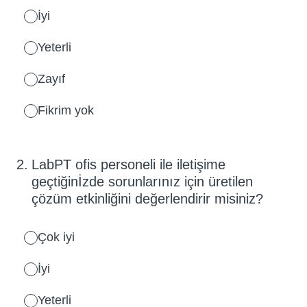
İyi
Yeterli
Zayıf
Fikrim yok
2
.
LabPT ofis personeli ile iletişime
geçtiğinİzde sorunlarınız için üretilen
çözüm etkinliğini değerlendirir misiniz?
Çok iyi
İyi
Yeterli