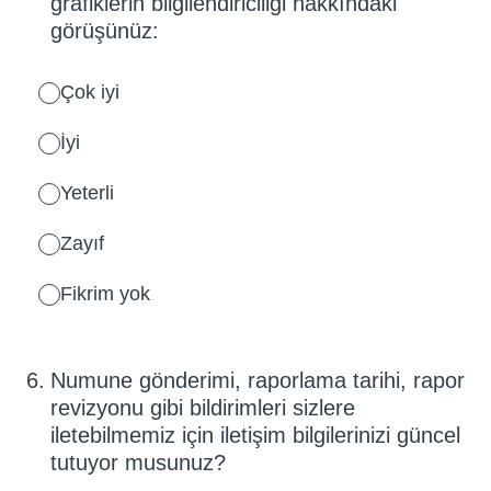
grafiklerin bilgilendiriciliği hakkındaki
görüşünüz:
Çok iyi
İyi
Yeterli
Zayıf
Fikrim yok
6
.
Numune gönderimi, raporlama tarihi, rapor
revizyonu gibi bildirimleri sizlere
iletebilmemiz için iletişim bilgilerinizi güncel
tutuyor musunuz?