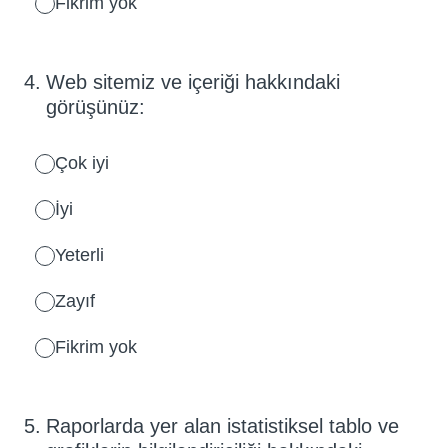
Fikrim yok
4
.
Web sitemiz ve içeriği hakkındaki
görüşünüz:
Çok iyi
İyi
Yeterli
Zayıf
Fikrim yok
5
.
Raporlarda yer alan istatistiksel tablo ve