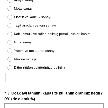
Kimya sanayi
Metal sanayi
Plastik ve kauçuk sanayi
Taşıt araçları ve yan sanayi
Kok kömürü ve rafine edilmiş petrol ürünleri imalatı
Gıda sanayi
Yapım ve taş toprak sanayi
Makine sanayi
Diğer (lütfen sektörünüzü belirtin)
Question
*
3
.
Ocak ayı tahmini kapasite kullanım oranınız nedir?
(
(Yüzde olarak %)
Title
Z