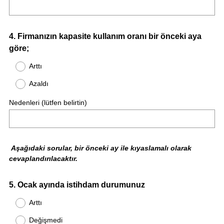
o
r
u
Question
4
.
Firmanızın kapasite kullanım oranı bir önceki aya
n
göre;
Title
l
u
Arttı
.
Azaldı
)
Nedenleri (lütfen belirtin)
Aşağıdaki sorular, bir önceki ay ile kıyaslamalı olarak
cevaplandırılacaktır.
Question
5
.
Ocak ayında istihdam durumunuz
Title
Arttı
Değişmedi