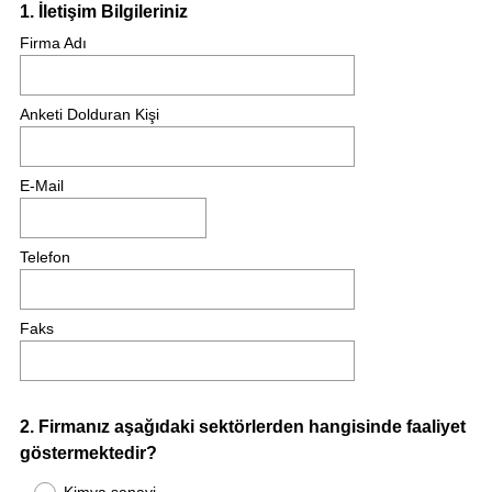
Question
1
.
İletişim Bilgileriniz
Title
Firma Adı
Anketi Dolduran Kişi
E-Mail
Telefon
Faks
Question
2
.
Firmanız aşağıdaki sektörlerden hangisinde faaliyet
göstermektedir?
Title