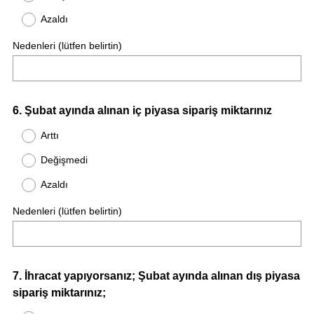
Azaldı
Nedenleri (lütfen belirtin)
Question
6
.
Şubat ayında alınan iç piyasa sipariş miktarınız
Title
Arttı
Değişmedi
Azaldı
Nedenleri (lütfen belirtin)
Question
7
.
İhracat yapıyorsanız; Şubat ayında alınan dış piyasa
sipariş miktarınız;
Title