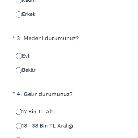
Erkek
(Zorunlu.)
*
3
.
Medeni durumunuz?
Evli
Bekâr
(Zorunlu.)
*
4
.
Gelir durumunuz?
17 Bin TL Altı
18 - 38 Bin TL Aralığı