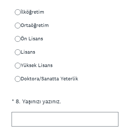
İlköğretim
Ortaöğretim
Ön Lisans
Lisans
Yüksek Lisans
Doktora/Sanatta Yeterlik
(Zorunlu.)
*
8
.
Yaşınızı yazınız.