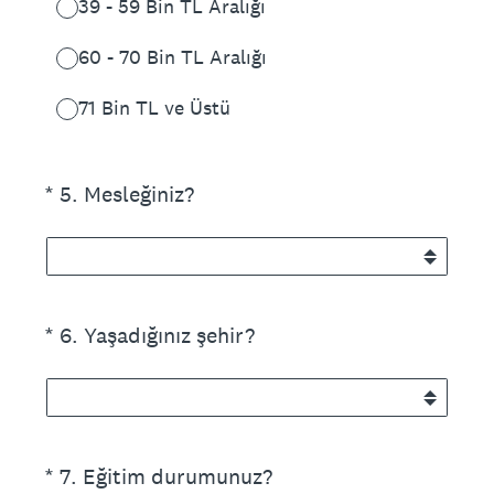
39 - 59 Bin TL Aralığı
60 - 70 Bin TL Aralığı
71 Bin TL ve Üstü
(Zorunlu.)
*
5
.
Mesleğiniz?
(Zorunlu.)
*
6
.
Yaşadığınız şehir?
(Zorunlu.)
*
7
.
Eğitim durumunuz?