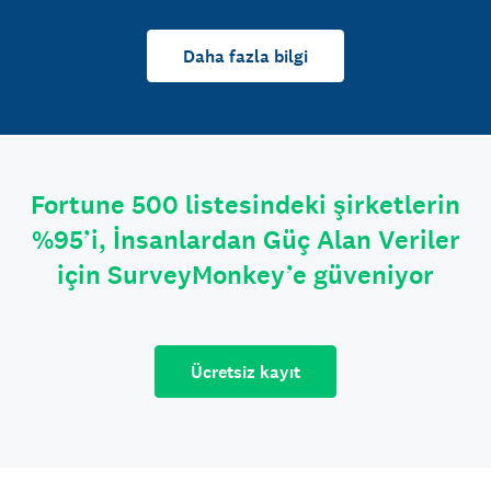
Daha fazla bilgi
Fortune 500 listesindeki şirketlerin
%95’i, İnsanlardan Güç Alan Veriler
için SurveyMonkey’e güveniyor
Ücretsiz kayıt