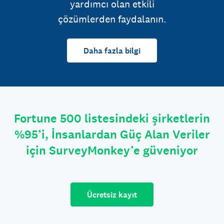
yardımcı olan etkili
çözümlerden faydalanın.
Daha fazla bilgi
Fortune 500 listesindeki şirketlerin
%95’i, İnsanlardan Güç Alan Veriler
için SurveyMonkey’e güveniyor
Ücretsiz kayıt