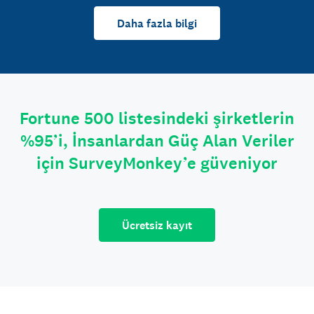
Daha fazla bilgi
Fortune 500 listesindeki şirketlerin
%95’i, İnsanlardan Güç Alan Veriler
için SurveyMonkey’e güveniyor
Ücretsiz kayıt