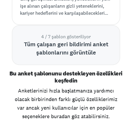
işe alınan çalışanların gizli yeteneklerini,
kariyer hedeflerini ve karşılaşabilecekleri
olası zorlukları önceden anlamalarını
sağlayarak, karşılıklı fayda sağlayan bir ilişki
yürütülmesini mümkün kılar. Bu anket işe
4 / 7 şablon gösteriliyor
yeni aldığınız çalışana nelerin güç verdiğini,
Tüm çalışan geri bildirimi anket
iş dışında hangi projeler ya da konularla
şablonlarını görüntüle
ilgilendiklerini, neleri öğrenmek
istediklerini, nasıl öğrendiklerini ve en iyi
nasıl yönetildiklerini yanıtlayan sorular
Bu anket şablonunu destekleyen özellikleri
içerir.
keşfedin
Anketlerinizi hızla başlatmanıza yardımcı
olacak birbirinden farklı güçlü özelliklerimiz
var ancak yeni kullanıcılar için en popüler
seçeneklere buradan göz atabilirsiniz.