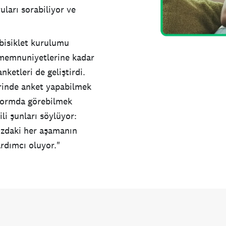
uları sorabiliyor ve
bisiklet kurulumu
l memnuniyetlerine kadar
ketleri de geliştirdi.
erinde anket yapabilmek
tformda görebilmek
li şunları söylüyor:
ızdaki her aşamanın
ardımcı oluyor."