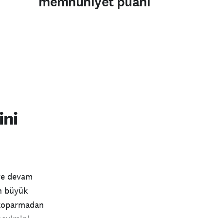
memnuniyet puanı
ini
ye devam
en büyük
ı koparmadan