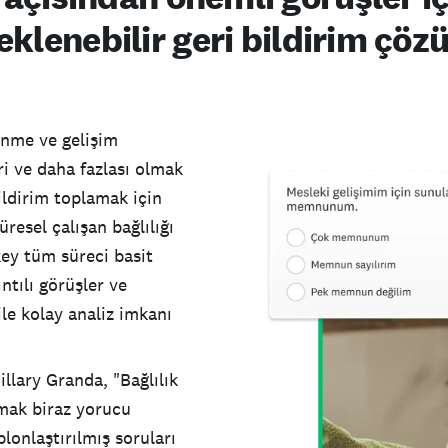
eklenebilir geri bildirim çö
enme ve gelişim
ri ve daha fazlası olmak
ldirim toplamak için
resel çalışan bağlılığı
ey tüm süreci basit
ntılı görüşler ve
le kolay analiz imkanı
llary Granda, "Bağlılık
pmak biraz yorucu
lonlaştırılmış soruları