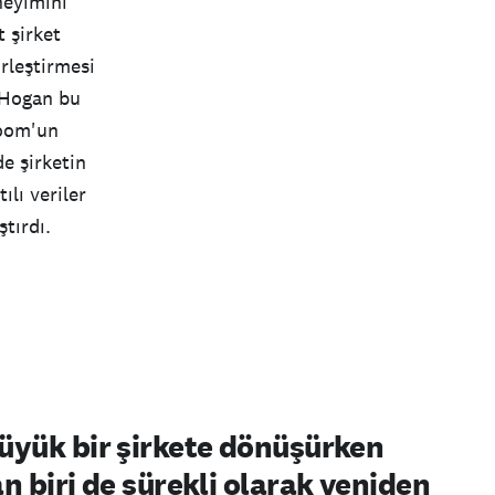
neyimini
 şirket
irleştirmesi
 Hogan bu
Woom'un
e şirketin
lı veriler
ştırdı.
üyük bir şirkete dönüşürken
n biri de sürekli olarak yeniden