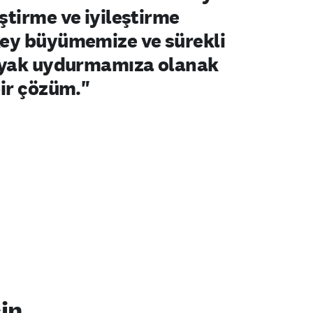
ştirme ve iyileştirme
key büyümemize ve sürekli
 ayak uydurmamıza olanak
bir çözüm."
çin