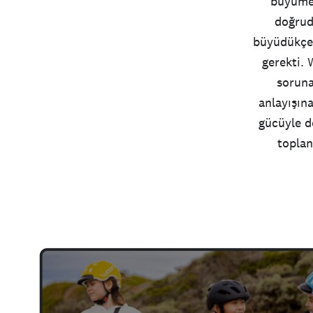
büyümek
doğrud
büyüdükçe b
gerekti.
soruna
anlayışın
gücüyle d
topla