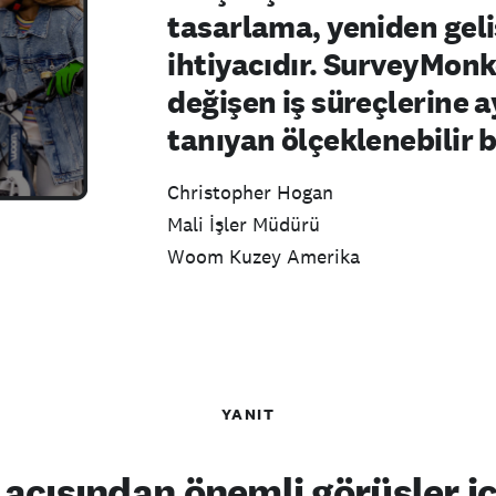
tasarlama, yeniden geli
ihtiyacıdır. SurveyMon
değişen iş süreçlerine
tanıyan ölçeklenebilir 
Christopher Hogan
Mali İşler Müdürü
Woom Kuzey Amerika
YANIT
 açısından önemli görüşler i