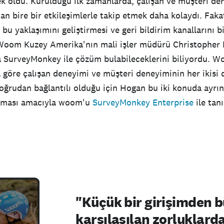
 oldu. Kurulduğu ilk zamanlarda, çalışan ve müşteri de
an bire bir etkileşimlerle takip etmek daha kolaydı. Fakat
u yaklaşımını geliştirmesi ve geri bildirim kanallarını b
 Woom Kuzey Amerika'nın mali işler müdürü Christopher
 SurveyMonkey ile çözüm bulabileceklerini biliyordu. 
a göre çalışan deneyimi ve müşteri deneyiminin her ikisi d
oğrudan bağlantılı olduğu için Hogan bu iki konuda ayrıntı
nması amacıyla woom'u
SurveyMonkey Enterprise
ile tanı
"Küçük bir girişimden b
karşılaşılan zorluklarda