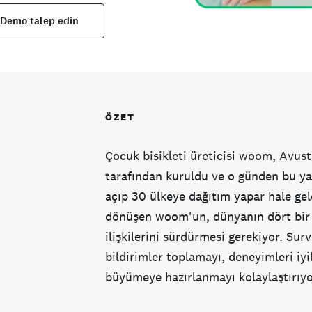
Demo talep edin
ÖZET
Çocuk bisikleti üreticisi woom, Avustu
tarafından kuruldu ve o günden bu y
açıp 30 ülkeye dağıtım yapar hale geld
dönüşen woom'un, dünyanın dört bir y
ilişkilerini sürdürmesi gerekiyor. Sur
bildirimler toplamayı, deneyimleri iyi
büyümeye hazırlanmayı kolaylaştırıyo